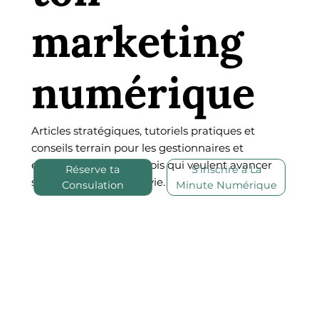
marketing
numérique
Articles stratégiques, tutoriels pratiques et
conseils terrain pour les gestionnaires et
entrepreneurs québécois qui veulent avancer
Réserve ta
S'inscrire à La
sans se compliquer la vie.
Consulation
Minute Numérique