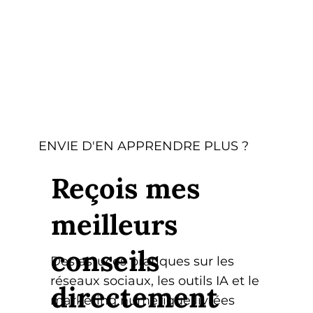
ENVIE D'EN APPRENDRE PLUS ?
Reçois mes
meilleurs
conseils
Des astuces pratiques sur les
réseaux sociaux, les outils IA et le
directement
marketing numérique livrées